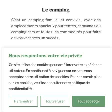
Le camping
C’est un camping familial et convivial, avec des
emplacements spacieux pour tentes, caravanes ou
camping cars et toutes les commodités pour faire
de vos vacances un succès.
Nous avons 3 chalets, 6 mobil-homes et 3 yourtes
Nous respectons votre vie privée
Ce site utilise des cookies pour améliorer votre expérience
utilisateur. En continuant à naviguer sur ce site, vous
Voir nos emplacements & locatifs
acceptez notre utilisation des cookies. Pour en savoir plus
sur les cookies, veuillez consulter notre politique de
confidentialité.
Élodie et Olivier vous accueillent lors
Paramétrer
Tout refuser
Tout accepter
de votre séjour en Ariège