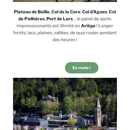
Plateau de Beille
,
Col de la Core
,
Col d’Agnes
,
Col
de Pailhères
,
Port de Lers
… le panel de spots
impressionnants est illimité en
Ariège
! Longer
forêts, lacs, plaines, vallées, de quoi rouler pendant
des heures !
En route !