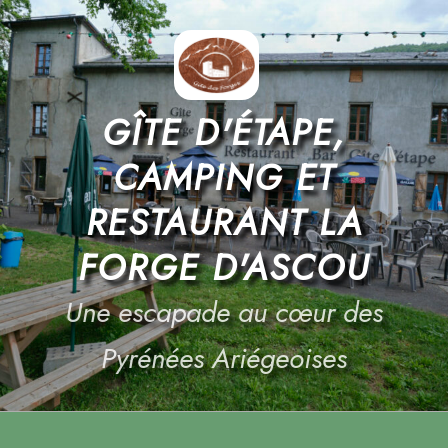
Aller
au
contenu
principal
GÎTE D'ÉTAPE,
CAMPING ET
RESTAURANT LA
FORGE D'ASCOU
Une escapade au cœur des
Pyrénées Ariégeoises