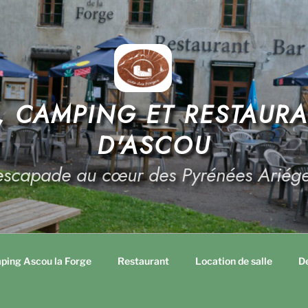
E, CAMPING ET RESTAUR
D'ASCOU
escapade au cœur des Pyrénées Ariége
ping Ascou la Forge
Restaurant
Location de salle
De