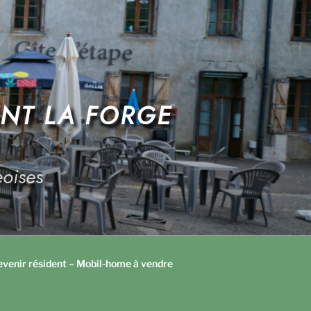
ANT LA FORGE
oises
venir résident – Mobil-home à vendre