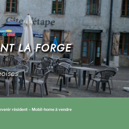
ANT LA FORGE
oises
venir résident – Mobil-home à vendre