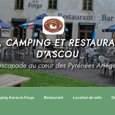
E, CAMPING ET RESTAUR
D'ASCOU
escapade au cœur des Pyrénées Ariége
ping Ascou la Forge
Restaurant
Location de salle
De